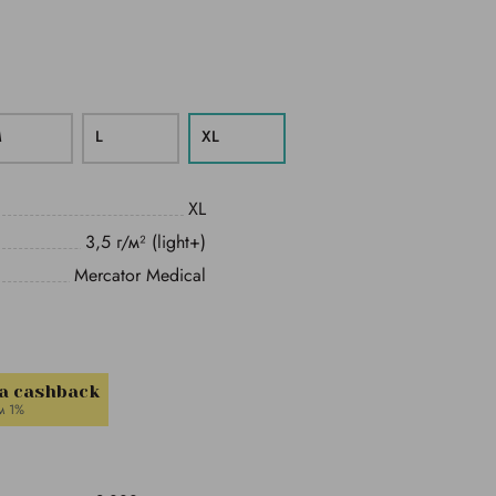
M
L
ХL
ХL
3,5 г/м² (light+)
Mercator Medical
a cashback
м 1%