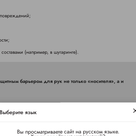
 повреждений;
ости;
 составами (например, в шугаринге).
Выберите язык
тдав предпочтение перчаткам из нитрила Mercator Medical
(По
тм
Вы просматриваете сайт на русском языке.