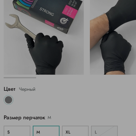
Цвет
Черный
Размер перчаток
M
S
M
ХL
L