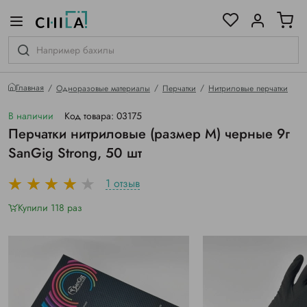
цветовой гамме
ированные
Главная
Одноразовые материалы
Перчатки
Нитриловые перчатки
В наличии
Код товара: 03175
Перчатки нитриловые (размер M) черные 9г
SanGig Strong, 50 шт
1 отзыв
Купили 118 раз