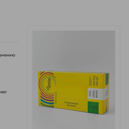
ранению
яет