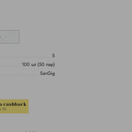
M
S
100 шт (50 пар)
SanGig
a cashback
м 1%