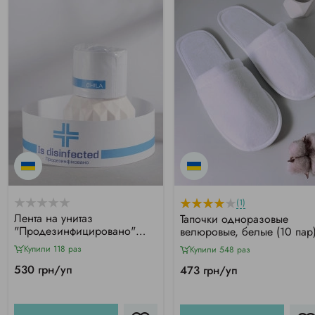
(1)
Лента на унитаз
Тапочки одноразовые
"Продезинфицировано"
велюровые, белые (10 пар
(1000 шт/уп)
Купили 118 раз
Купили 548 раз
530 грн/уп
473 грн/уп