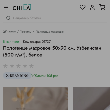
цветовой гамме
ированные
Главная
Текстиль
Полотенца махровые
В наличии
Код товара: 01737
Полотенце махровое 50х90 см, Узбекистан
(500 г/м²), белое
Купили 105 раз
BRANDING