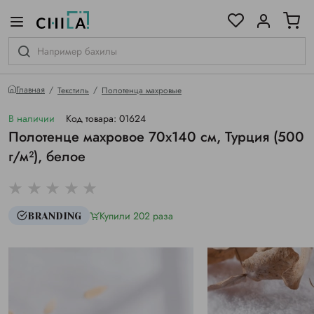
цветовой гамме
ированные
Главная
Текстиль
Полотенца махровые
В наличии
Код товара: 01624
Полотенце махровое 70х140 см, Турция (500
г/м²), белое
Купили 202 раза
BRANDING