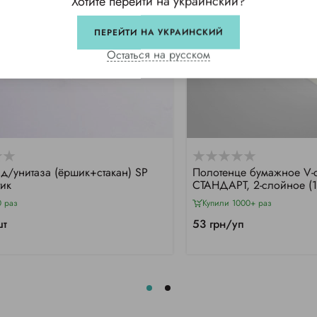
Хотите перейти на украинский?
ПЕРЕЙТИ НА УКРАИНСКИЙ
Остаться на русском
 д/унитаза (ёршик+стакан) SР
Полотенце бумажное V-
тик
СТАНДАРТ, 2-слойное (1
0 раз
Купили 1000+ раз
шт
53 грн/уп