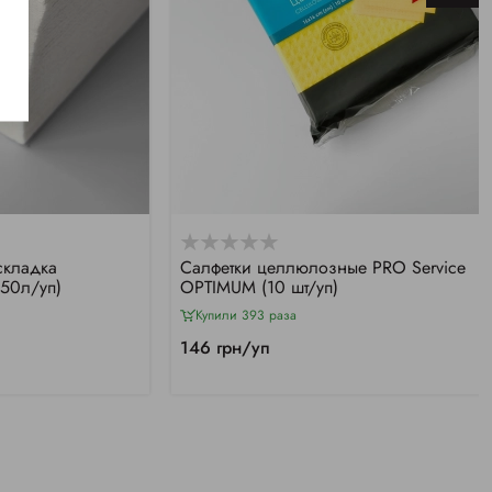
складка
Салфетки целлюлозные PRO Service
50л/уп)
OPTIMUM (10 шт/уп)
Купили 393 раза
146 грн/уп