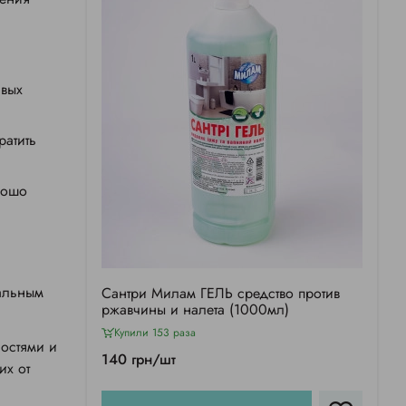
авых
ратить
рошо
сальным
Сантри Милам ГЕЛЬ средство против
ржавчины и налета (1000мл)
Купили 153 раза
ностями и
140 грн/шт
их от