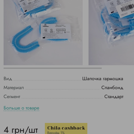
Вид
Шапочка гармошка
Материал
Спанбонд
Сегмент
Стандарт
Больше о товаре
4 грн/шт
Chila cashback
Вернём 1%