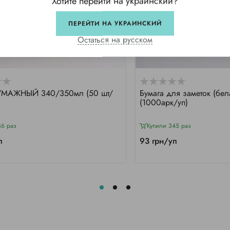
Хотите перейти на украинский?
ПЕРЕЙТИ НА УКРАИНСКИЙ
Остаться на русском
БУМАЖНЫЙ 340/350мл (50 шт/
Бумага для заметок (бе
(1000арк/уп)
36 раз
Купили 345 раз
п
93 грн/уп