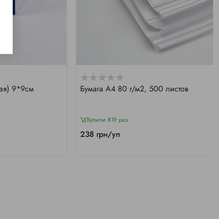
лая) 9*9см
Бумага А4 80 г/м2, 500 листов
Купили 819 раз
238 грн/уп