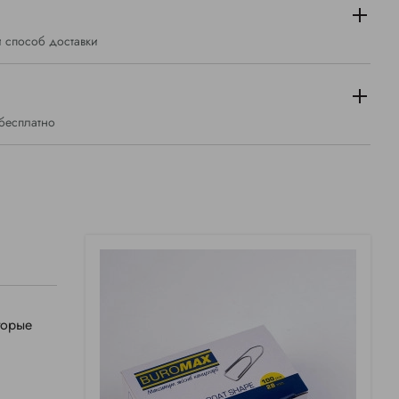
 способ доставки
 бесплатно
торые