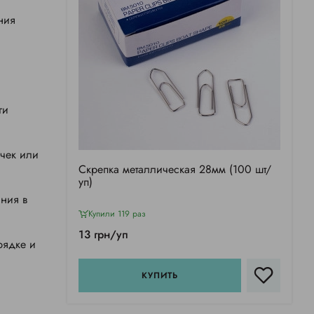
ния
ги
чек или
Скрепка металлическая 28мм (100 шт/
уп)
ания в
Купили 119 раз
13 грн/уп
рядке и
КУПИТЬ