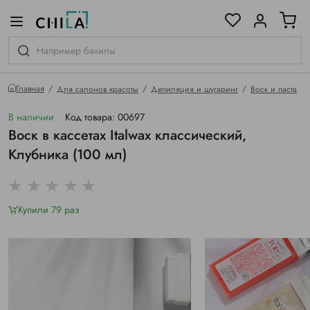
цветовой гамме
ированные
Главная
Для салонов красоты
Депиляция и шугаринг
Воск и паста
В наличии
Код товара: 00697
Воск в кассетах Italwax классический,
Клубника (100 мл)
Купили 79 раз