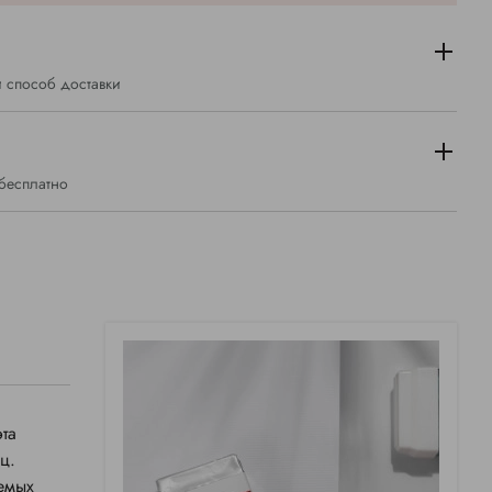
 способ доставки
 бесплатно
та
ц.
емых