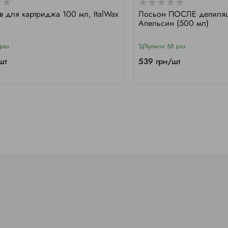
в для картриджа 100 мл, ItalWax
Лосьон ПОСЛЕ депиляци
Апельсин (500 мл)
раз
Купили 58 раз
шт
539 грн/шт