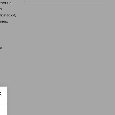
ает на
до
 полоски,
нием
е.