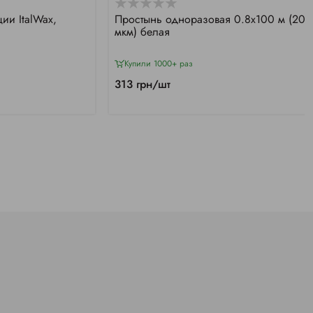
и ItalWax,
Простынь одноразовая 0.8х100 м (20
мкм) белая
Купили 1000+ раз
313 грн/шт