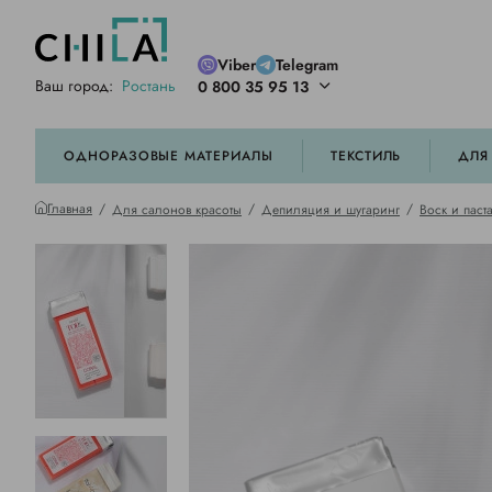
Viber
Telegram
Ваш город:
Ростань
0 800 35 95 13
ей цветовой гамме
орированные
ОДНОРАЗОВЫЕ МАТЕРИАЛЫ
ТЕКСТИЛЬ
ДЛЯ
Главная
Для салонов красоты
Депиляция и шугаринг
Воск и паст