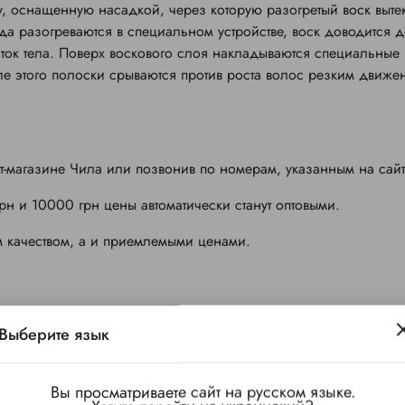
, оснащенную насадкой, через которую разогретый воск вытек
а разогреваются в специальном устройстве, воск доводится 
ток тела. Поверх воскового слоя накладываются специальные
е этого полоски срываются против роста волос резким движе
ет-магазине Чила или позвонив по номерам, указанным на сайт
 и 10000 грн цены автоматически станут оптовыми.
м качеством, а и приемлемыми ценами.
Выберите язык
Вы просматриваете сайт на русском языке.