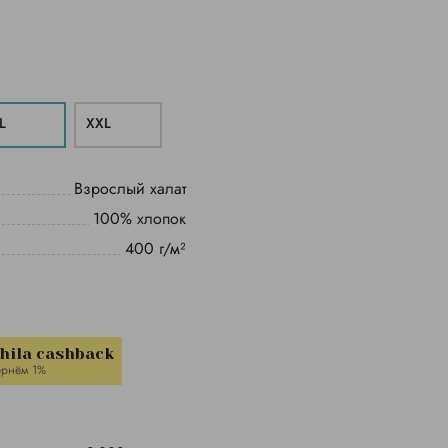
L
XXL
Взрослый халат
100% хлопок
400 г/м²
hila cashback
ернём 1%