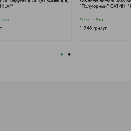
ики, нарукавники для умывания,
Комплект постельного б
CHILA™
"Полуторный" САТИН, 
2 раза
Купили 9 раз
т
1 948 грн/уп