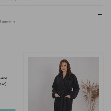
 бесплатно
ьное
екс).