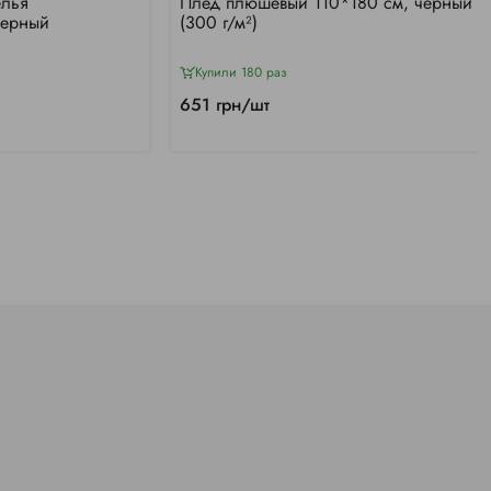
елья
Плед плюшевый 110*180 см, черный
Черный
(300 г/м²)
Купили 180 раз
651 грн/шт