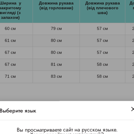
Ширина у
Довжина рукава
Довжина рукава
Д
закритому
(від горловини)
(від плечового
вигляді (з
шва)
запахом)
60 см
79 см
57 см
61 см
80 см
57 см
67 см
80 см
57 см
67 см
81 см
58 см
71 см
83 см
58 см
ен из качественной плотной махры. Хорошо впитывает влагу, н
Выберите язык
рживает большое количество стирок, не утрачивая отличного в
Вы просматриваете сайт на русском языке.