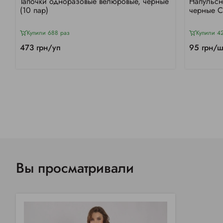
Тапочки одноразовые велюровые, черные
Напульсн
(10 пар)
черные 
Купили 688 раз
Купили 4
473 грн/уп
95 грн/ш
Вы просматривали