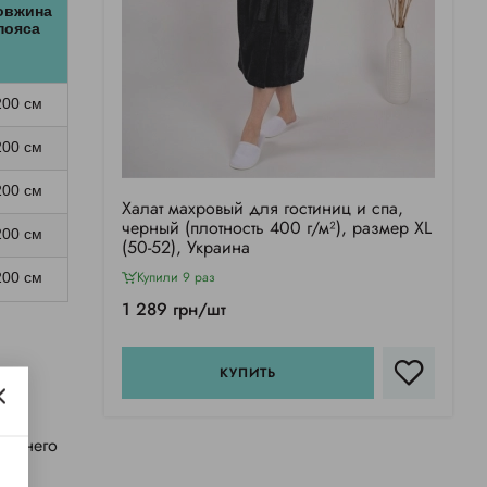
овжина
пояса
200 см
200 см
200 см
Халат махровый для гостиниц и спа,
черный (плотность 400 г/м²), размер XL
200 см
(50-52), Украина
Купили 9 раз
200 см
1 289 грн/шт
е
КУПИТЬ
нешнего