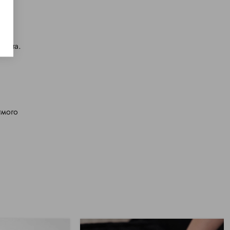
форта.
имого