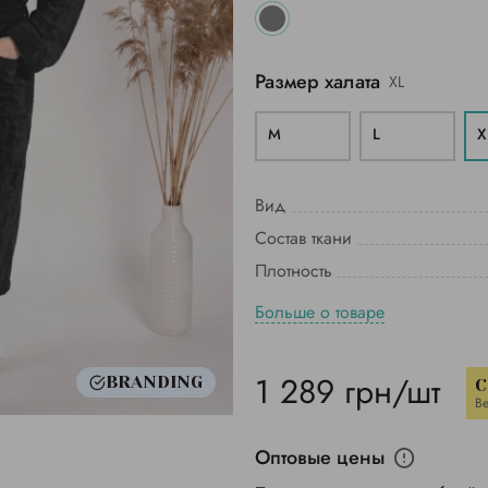
Размер халата
XL
M
L
X
Вид
Состав ткани
Плотность
Больше о товаре
1 289 грн/шт
BRANDING
C
В
Оптовые цены