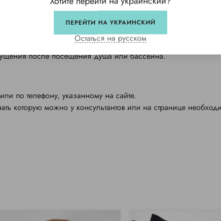
Хотите перейти на украинский?
ПЕРЕЙТИ НА УКРАИНСКИЙ
ы, массажных салонах, в отелях и спа-центрах. Безупречное
Остаться на русском
ю номером один в создании домашнего уюта и атмосферы ком
щущения после посещения душа или бассейна.
или по телефону, указанному на сайте.
нать которую можно у консультантов или на странице необход