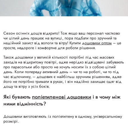
Сезон осінніх дощів відкрито! Тож якщо ваш персонал частково
чи цілий день працює на вулиці, пора подбати про зручний та
надійний захист від вологи та вітру! Купити
дощовики оптом
– це
просте, недороге і комфортне для роботи рішення.
Також дощовики у великій кількості потрібні під час масових
заходів на відкритому повітрі, адже нерідко відвідувачі забувають
про парасольки або просто не хочуть носити їх з собою цілий
день. Коли попереду активний день – чи то на роботі, чи то під
час відпочинку, – дощовик є найбільш зручним рішенням, адже
його не потрібно тримати в руках, і він надійно захищає одяг від
дощу та вітру з усіх боків.
Які бувають
поліетиленові дощовики
і в чому між
ними відмінність?
Дощовики виготовляють із поліетилену в одному, універсальному
розмірі.