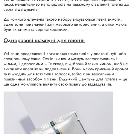
також ненав'язливо наголошують на уважному ставленні готелю до
своїх відвідувачів.
До кожного елемента такого набору висуваються певні вимоги,
адже вони призначені для масового використання, а отже, мають
бути якісними та сертифікованими.
Одноразові шампуні для готелів
Усі вони представлені в упаковках трьох типів: у флаконі, тубі або
спеціальному саше. Оскільки вони можуть застосовуватись і
дітьми, і дорослими – їх склад підібраний таким чином, щоб не
викликати алергію чи подразнення. Вони мають приємний аромат
та підходять для всіх типів волосся, тобто є універсальним і
практичним засобом гігієни. Будь-який шампунь для готелів – це
ще одна можливість виявити свою повагу до відвідувачів.