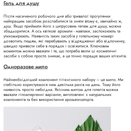
Гель для душу
Після насиченого робочого дня або тривалої прогулянки
найкращим засобом розслабитися та зняти втому є, звичайно ж,
душ. Якщо приймати його з цитрусовим гелем для душу, можна
збадьоритися. А ось квіткові аромати - навпаки, заспокоюють та
утихомирюють. Наявність таких засобів у готельному номері
дозволить людям, які перебувають у відрядженні або відпочинку,
швидко привести себе в порядок і освіжитися. Ключовим
моментом можна вважати і те, що потреба везти ці косметичні
засоби з собою просто зникає, а це точно порадує ваших клієнтів.
Одноразове мило
Найнеобхідніший компонент гігієнічного набору – це мило. Ми
стабільно користуємося ним декілька разів на день. Тому його
наявність просто небхідна. Якісним милом для готелів можна
вважати гіпоалергенні варіанти, виготовлені з натуральних
компонентів та без використання ароматизаторів.