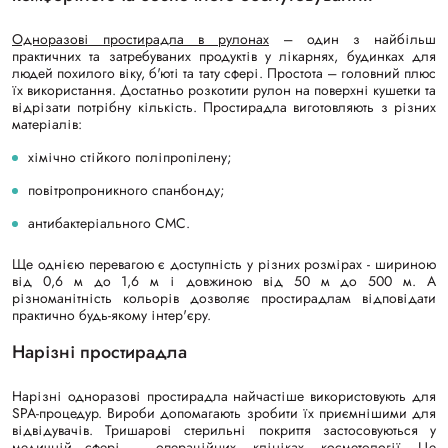
Одноразові простирадла в рулонах
– один з найбільш
практичних та затребуваних продуктів у лікарнях, будинках для
людей похилого віку, б'юті та тату сфері. Простота – головний плюс
їх використання. Достатньо розкотити рулон на поверхні кушетки та
відрізати потрібну кількість. Простирадла виготовляють з різних
матеріалів:
хімічно стійкого поліпропілену;
повітропроникного спанбонду;
антибактеріального СМС.
Ще однією перевагою є доступність у різних розмірах - шириною
від 0,6 м до 1,6 м і довжиною від 50 м до 500 м. А
різноманітність кольорів дозволяє простирадлам відповідати
практично будь-якому інтер'єру.
Нарізні простирадла
Нарізні одноразові простирадла найчастіше використовують для
SPA-процедур. Вироби допомагають зробити їх приємнішими для
відвідувачів. Тришарові стерильні покриття застосовуються у
медичній сфері – операційних, клініках, косметології. Це