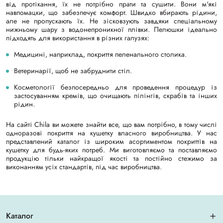
від протікання, їх не потрібно прати та сушити. Вони м'які
навпомацки, що забезпечує комфорт. Швидко вбирають рідини,
але не пропускають їх. Не зісковзують завдяки спеціальному
нижньому шару з водонепроникної плівки. Пелюшки ідеально
підходять для використання в різних галузях:
Медицині, наприклад, покриття пеленального столика.
Ветеринарії, щоб не забруднити стіл.
Косметології безпосередньо для проведення процедур із
застосуванням кремів, що очищають пілінгів, скрабів та інших
рідин.
На сайті Chila ви можете знайти все, що вам потрібно, в тому числі
одноразові покриття на кушетку власного виробництва. У нас
представлений каталог із широким асортиментом покриттів на
кушетку для будь-яких потреб. Ми виготовляємо та поставляємо
продукцію тільки найкращої якості та постійно стежимо за
виконанням усіх стандартів, під час виробництва.
Каталог