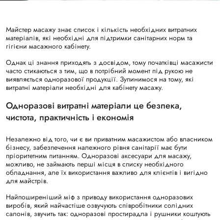
Майстер масажу знає список і кількість необхідних витратних
матеріалів, які необхідні для підтримки санітарних норм та
гігієни масажного кабінету.
Однак ці знання приходять з досвідом, тому початківці масажисти
часто стикаються з тим, що в потрібний момент під рукою не
виявляється одноразової продукції. Зупинимося на тому, які
витратні матеріали необхідні для кабінету масажу.
Одноразові витратні матеріали це безпека,
чистота, практичність і економія
Незалежно від того, чи є ви приватним масажистом або власником
бізнесу, забезпечення належного рівня санітарії має бути
пріоритетним питанням. Одноразові аксесуари для масажу,
можливо, не займають перші місця в списку необхідного
обладнання, але їх використання важливо для клієнтів і вигідно
для майстрів.
Найпоширеніший міф з приводу використання одноразових
виробів, який найчастіше озвучують співробітники солідних
салонів, звучить так: одноразові простирадла і рушники коштують