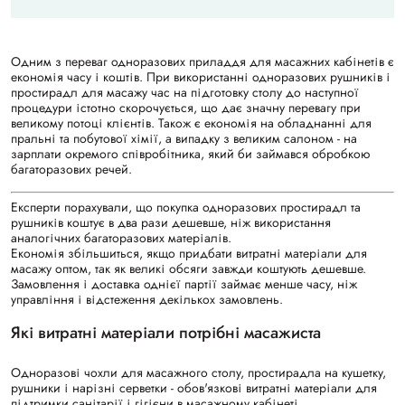
Одним з переваг одноразових приладдя для масажних кабінетів є
економія часу і коштів. При використанні одноразових рушників і
простирадл для масажу час на підготовку столу до наступної
процедури істотно скорочується, що дає значну перевагу при
великому потоці клієнтів. Також є економія на обладнанні для
пральні та побутової хімії, а випадку з великим салоном - на
зарплати окремого співробітника, який би займався обробкою
багаторазових речей.
Експерти порахували, що покупка одноразових простирадл та
рушників коштує в два рази дешевше, ніж використання
аналогічних багаторазових матеріалів.
Економія збільшиться, якщо придбати витратні матеріали для
масажу оптом, так як великі обсяги завжди коштують дешевше.
Замовлення і доставка однієї партії займає менше часу, ніж
управління і відстеження декількох замовлень.
Які витратні матеріали потрібні масажиста
Одноразові чохли для масажного столу, простирадла на кушетку,
рушники і нарізні серветки - обов'язкові витратні матеріали для
підтримки санітарії і гігієни в масажному кабінеті.