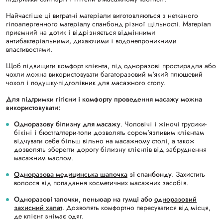
Найчастіше ці витратні матеріали виготовляються з нетканого
гіпоалергенного матеріалу спанбонд різної щільності. Матеріал
приємний на дотик і відрізняється відмінними
антибактеріальними, дихаючими і водонепроникними
властивостями.
Щоб підвищити комфорт клієнта, під одноразові простирадла або
чохли можна використовувати багаторазовий м'який плюшевий
чохол і подушку-підголівник для масажного столу.
Для підтримки гігієни і комфорту проведення масажу можна
використовувати:
Одноразову білизну для масажу
. Чоловічі і жіночі трусики-
бікіні і бюстгалтери-топи дозволять сором'язливим клієнтам
відчувати себе більш вільно на масажному столі, а також
дозволять зберегти дорогу білизну клієнтів від забруднення
масажним маслом.
Одноразова медицинська шапочка
зі спанбонду
. Захистить
волосся від попадання косметичних масажних засобів.
Одноразові тапочки, пеньюар на гумці або
одноразовий
захисний халат
. Дозволять комфортно пересуватися від місця,
де клієнт знімає одяг.