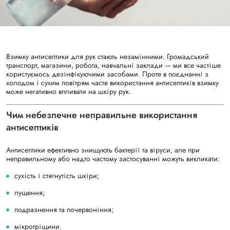
Взимку антисептики для рук стають незамінними. Громадський
транспорт, магазини, робота, навчальні заклади — ми все частіше
користуємось дезінфікуючими засобами. Проте в поєднанні з
холодом і сухим повітрям часте використання антисептиків взимку
може негативно впливати на шкіру рук.
Чим небезпечне неправильне використання
антисептиків
Антисептики ефективно знищують бактерії та віруси, але при
неправильному або надто частому застосуванні можуть викликати:
сухість і стягнутість шкіри;
лущення;
подразнення та почервоніння;
мікротріщини.