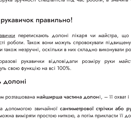
 рукавичок правильно!
авички
перетискають долоні лікаря чи майстра, що
ості роботи. Також вони можуть спровокувати підвищену 
и також незручні, оскільки в них складно виконувати ро
разові рукавички відповідали розміру руки майс
уть свою функцію на всі 100%.
ь долоні
ем розташована
найширша частина долон
і, – її охват 
за допомогою звичайної
сантиметрової стрічки або р
ожна виміряти простою ниткою, а потім прикласти її до