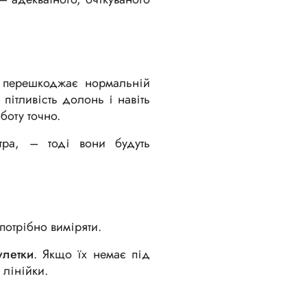
 перешкоджає нормальній
пітливість долонь і навіть
боту точно.
тра, – тоді вони будуть
і потрібно виміряти.
улетки
. Якщо їх немає під
 лінійки.