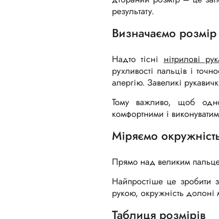
результату.
Визначаємо розмір
Надто тісні
нітрилові рук
рухливості пальців і точн
алергію. Завеликі рукавичк
Тому важливо, щоб одно
комфортними і виконуватим
Міряємо окружніст
Прямо над великим пальц
Найпростіше це зробити 
рукою, окружність долоні м
Таблиця розмірів