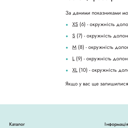
За даними показниками мож
XS
(6) - окружність доло
S
(7) - окружність долоні
M
(8) - окружність долон
L
(9) - окружність долоні
XL
(10) - окружність дол
Якщо у вас ще залишилися 
Каталог
Інформаці