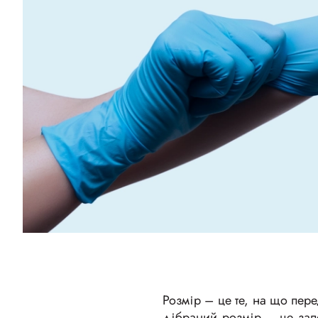
Розмір – це те, на що пер
дібраний розмір – це запо