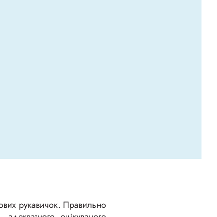
лових рукавичок. Правильно
– адекватного, очікуваного