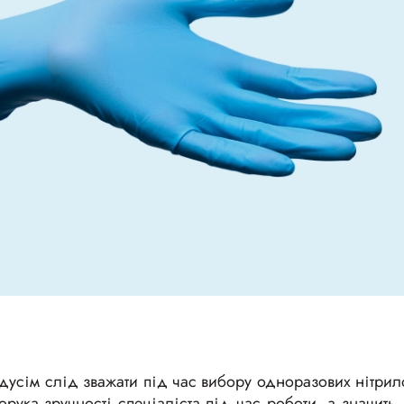
едусім слід зважати під час вибору одноразових нітри
рука зручності спеціаліста під час роботи, а значить 