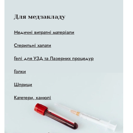
Для медзакладу
Медичні витратні матеріали
Стерильні халати
Гелі для УЗД та Лазерних процедур
Голки
Шприци
Катетери, канюлі