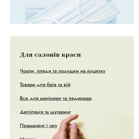
Для салонів краси
Чохли, пледи та подушки на кушетку
Товари для брів та вій
Все для манікюру та педикюра
Депіляція та шугаринг
Перманент і тату