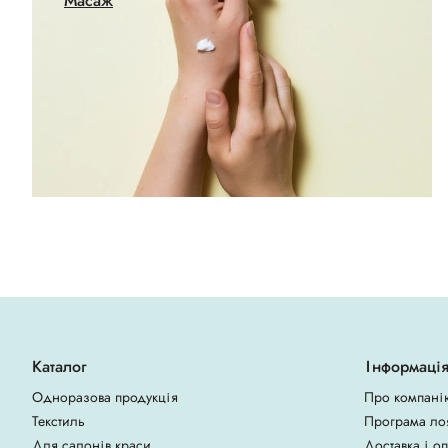
Масаж
Каталог
Інформаці
Одноразова продукція
Про компані
Текстиль
Програма ло
Для салонів краси
Доставка і о