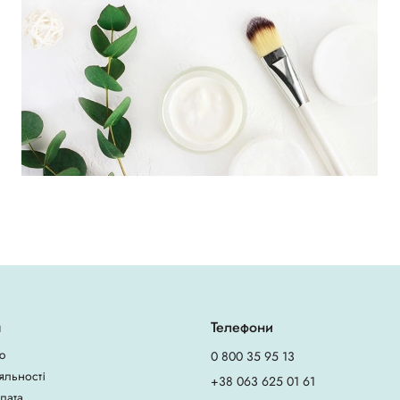
я
Телефони
ю
0 800 35 95 13
яльності
+38 063 625 01 61
плата