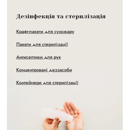
Дезінфекція та стерилізація
Крафт-пакети для сухожару
Пакети для стерилізації
Антисептики для рук
Концентровані деззасоби
Контейнери для стерилізації