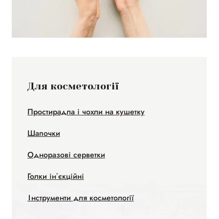
Для косметології
Простирадла і чохли на кушетку
Шапочки
Одноразові серветки
Голки інʼєкційні
Інструменти для косметології