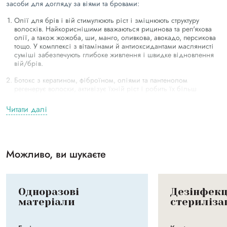
засоби для догляду за віями та бровами:
Олії для брів і вій стимулюють ріст і зміцнюють структуру
волосків. Найкориснішими вважаються рицинова та реп'яхова
олії, а також жожоба, ши, манго, оливкова, авокадо, персикова
тощо. У комплексі з вітамінами й антиоксидантами маслянисті
суміші забезпечують глибоке живлення і швидке відновлення
вій/брів.
Ботокс з кератином, фіброїном, оліями та пантенолом
регенерує волоски, активізує їхній ріст і робить їх більш
густими й довгими.
Читати далі
Воски для брів утримують волоски в потрібному положенні, а
вітаміни та олії, що містяться в складі, живлять їх.
Гелі для укладання брів створюють виразний вигин, а кератин,
присутній у них, зволожує і надає блиску.
Можливо, ви шукаєте
Концентрати для вій і брів містять інноваційний компонент
PLEX і натуральні олії. Така комбінація забезпечує
професійний догляд після ламінування, ботокса та ліфтингу.
Одноразові
Дезінфекц
Захисний крем гарантує комплексний захист шкіри навколо
матеріали
стериліза
очей під час фарбування та інших brow/lash процедур.
Маски для брів повертають сяйво, здоров'я і відновлюють після