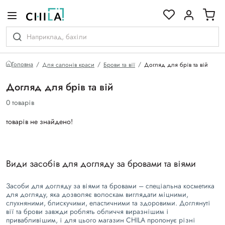
кольоровій гамі
Головна
Для салонів краси
Брови та вії
Догляд для брів та вій
Догляд для брів та вій
0 товарів
товарів не знайдено!
Види засобів для догляду за бровами та віями
Засоби для догляду за віями та бровами – спеціальна косметика
для догляду, яка дозволяє волоскам виглядати міцними,
слухняними, блискучими, еластичними та здоровими. Доглянуті
вії та брови завжди роблять обличчя виразнішим і
привабливішим, і для цього магазин CHILA пропонує різні