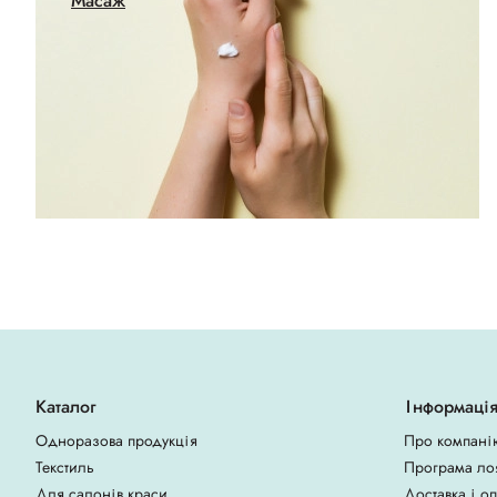
Масаж
Каталог
Інформаці
Одноразова продукція
Про компані
Текстиль
Програма ло
Для салонів краси
Доставка і о