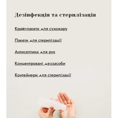
Дезінфекція та стерилізація
Крафт-пакети для сухожару
Пакети для стерилізації
Антисептики для рук
Концентровані деззасоби
Контейнери для стерилізації