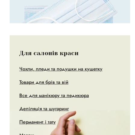
Для салонів краси
Чохли, пледи та подушки на кушетку
Товари для брів та вій
Все для манікюру та педикюра
Депіляція та шугаринг
Перманент і тату