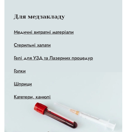
Для медзакладу
Медичні витратні матеріали
Стерильні халати
Гелі для УЗД та Лазерних процедур
Голки
Шприци
Катетери, канюлі