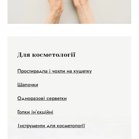
Для косметології
Простирадла і чохли на кушетку
Шапочки
Одноразові серветки
Голки інʼєкційні
Інструменти для косметології