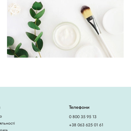
я
Телефони
ю
0 800 35 95 13
яльності
+38 063 625 01 61
плата