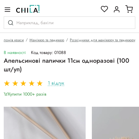
кольоровій гамі
салонів краси
Манікюр та педикюр
Розхідники для манікюру та педикюру
В наявності
Код товару: 01088
Апельсинові палички 11см одноразові (100
шт/уп)
1 відгук
Купили 1000+ разiв