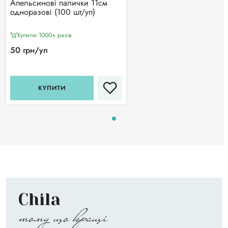
Апельсинові палички 11см
одноразові (100 шт/уп)
Купили 1000+ разiв
50 грн/уп
КУПИТИ
Chila
тому що кращі