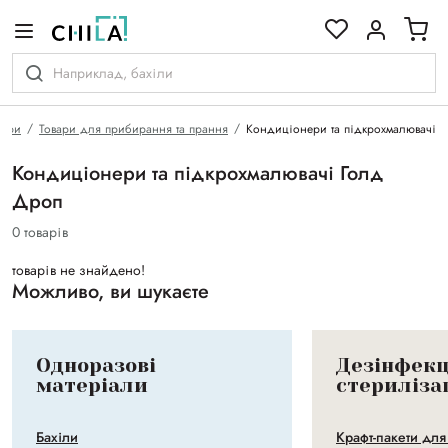
кольоровій гамі
вари
Товари для прибирання та прання
Кондиціонери та підкрохмалювачі
Кондиціонери та підкрохмалювачі Голд
Дроп
0 товарів
товарів не знайдено!
Можливо, ви шукаєте
Одноразові
Дезінфекц
матеріали
стериліза
Бахіли
Крафт-пакети дл