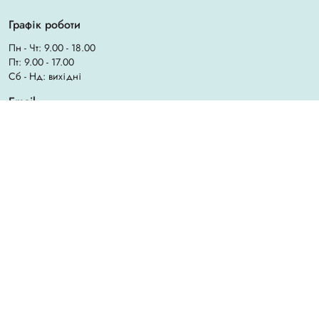
Графік роботи
Пн - Чт: 9.00 - 18.00
Пт: 9.00 - 17.00
Сб - Нд: вихідні
Email
info@chila.ua
Адреса офісу
Ірпінь, вул. Єрощенка, 14
Адреса магазину
Ірпінь, вул. Садова, 31
Created by
Sense Production