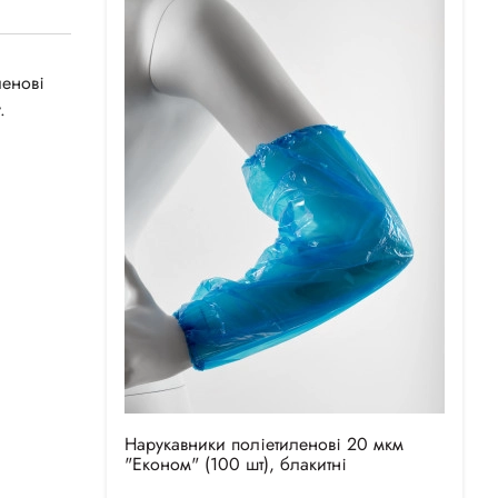
ленові
.
Нарукавники поліетиленові 20 мкм
"Економ" (100 шт), блакитні