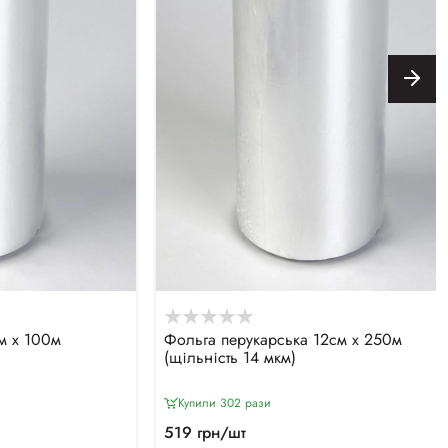
м х 100м
Фольга перукарська 12см х 250м
(щільність 14 мкм)
Купили 302 рази
519 грн/шт