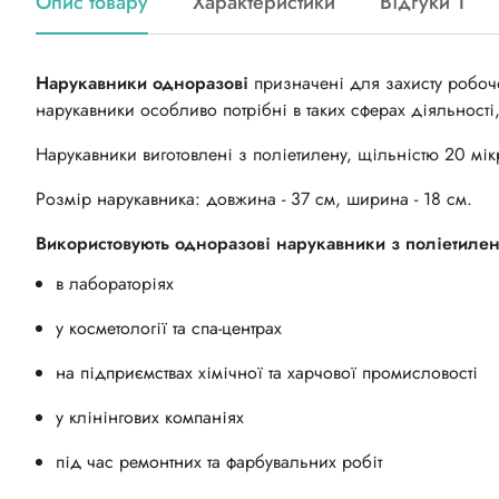
Опис товару
Характеристики
Відгуки 1
Нарукавники одноразові
призначені для захисту робочо
нарукавники особливо потрібні в таких сферах діяльності,
Нарукавники виготовлені з поліетилену, щільністю 20 мік
Розмір нарукавника: довжина - 37 см, ширина - 18 см.
Використовують одноразові нарукавники з поліетилен
в лабораторіях
у косметології та спа-центрах
на підприємствах хімічної та харчової промисловості
у клінінгових компаніях
під час ремонтних та фарбувальних робіт