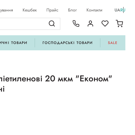
ування
Кешбек
Прайс
Блог
Контакти
UA
RU
ИЧНІ ТОВАРИ
ГОСПОДАРСЬКІ ТОВАРИ
SALE
ліетиленові 20 мкм "Економ"
ні