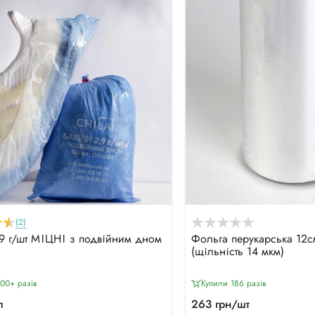
(2)
,9 г/шт МІЦНІ з подвійним дном
Фольга перукарська 12с
(щільність 14 мкм)
00+ разiв
Купили 186 разiв
п
263 грн/шт