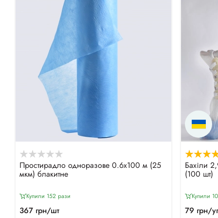
Простирадло одноразове 0.6х100 м (25
Бахіли 2
мкм) блакитне
(100 шт)
Купили 152 рази
Купили 10
367 грн/шт
79 грн/у