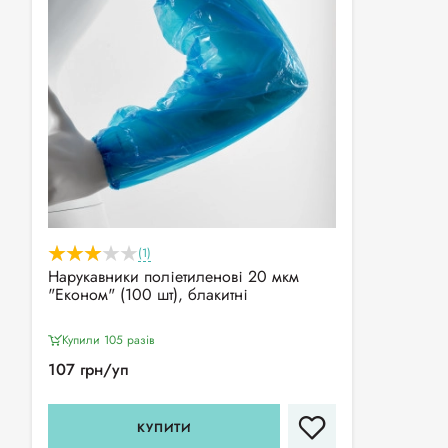
(1)
Нарукавники поліетиленові 20 мкм
"Економ" (100 шт), блакитні
Купили 105 разiв
107 грн/уп
КУПИТИ