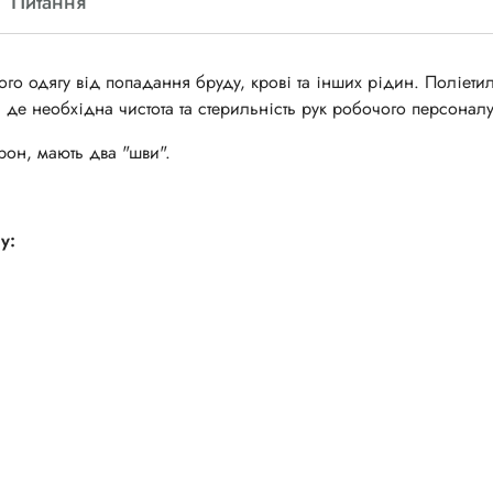
Питання
го одягу від попадання бруду, крові та інших рідин. Поліети
 де необхідна чистота та стерильність рук робочого персоналу
рон, мають два "шви".
у: