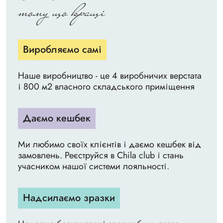
тому що кращі
Виробляємо самі
Наше виробництво - це 4 виробничих верстата
і 800 м2 власного складського приміщення
Даємо кешбек
Ми любимо своїх клієнтів і даємо кешбек від
замовлень. Реєструйся в Chila club і стань
учасником нашої системи лояльності.
Надсилаємо зразки