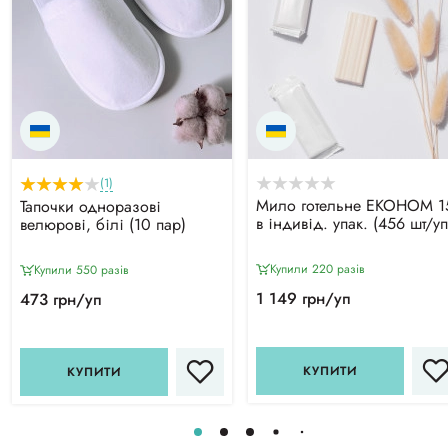
(1)
Мило готельне ЕКОНОМ 1
Тапочки одноразові
в індивід. упак. (456 шт/уп
велюрові, білі (10 пар)
Купили 220 разiв
Купили 550 разiв
1 149 грн/уп
473 грн/уп
КУПИТИ
КУПИТИ