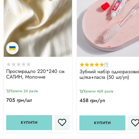
(1)
Простирадло 220*240 см
Зубний набір одноразови
САТИН, Молочне
щітка+паста (50 шт/уп)
Купили 26 разiв
Купили 468 разiв
705 грн/шт
458 грн/уп
КУПИТИ
КУПИТИ