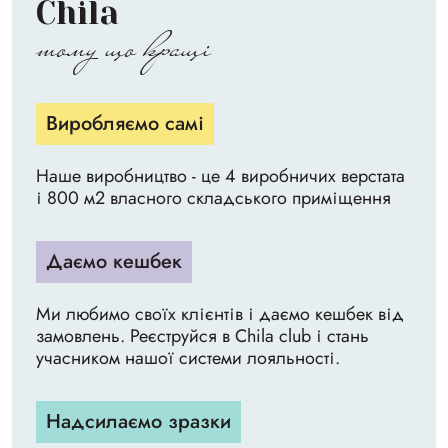
Chila
тому що кращі
Виробляємо самі
Наше виробництво - це 4 виробничих верстата
і 800 м2 власного складського приміщення
Даємо кешбек
Ми любимо своїх клієнтів і даємо кешбек від
замовлень. Реєструйся в Chila club і стань
учасником нашої системи лояльності.
Надсилаємо зразки