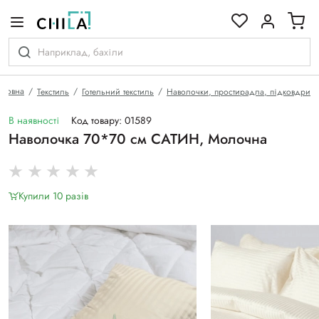
кольоровій гамі
оловна
Текстиль
Готельний текстиль
Наволочки, простирадла, підковдри
В наявності
Код товару: 01589
Наволочка 70*70 см САТИН, Молочна
Купили 10 разiв