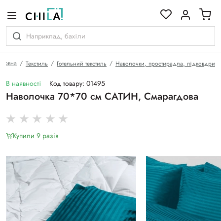
кольоровій гамі
оловна
Текстиль
Готельний текстиль
Наволочки, простирадла, підковдри
В наявності
Код товару: 01495
Наволочка 70*70 см САТИН, Смарагдова
Купили 9 разiв