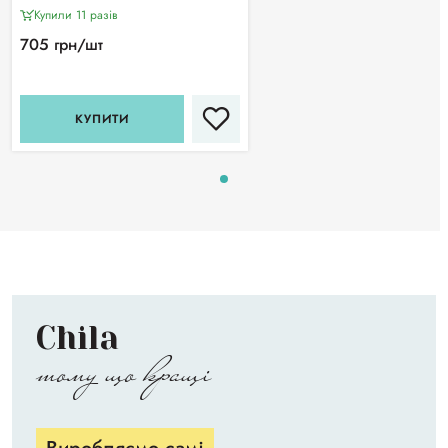
Купили 11 разiв
705 грн/шт
КУПИТИ
Chila
тому що кращі