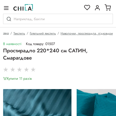
кольоровій гамі
оловна
Текстиль
Готельний текстиль
Наволочки, простирадла, підковдри
В наявності
Код товару: 01507
Простирадло 220*240 см САТИН,
Смарагдове
Купили 11 разiв