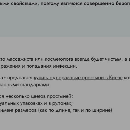
ыми свойствами, поэтому являются совершенно безо
о массажиста или косметолога всегда будет чистым, а 
заражения и попадания инфекции.
ла» предлагает
купить одноразовые простыни в Киеве
ко
итарными стандартами:
ся несколько цветов простыней;
уальных упаковках и в рулонах;
мент размеров (как по длине, так и по ширине)