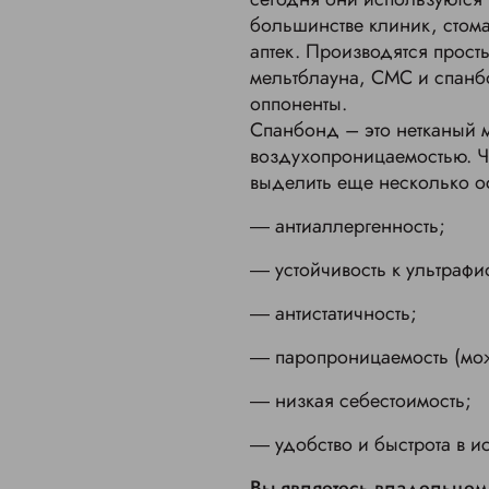
большинстве клиник, стома
аптек. Производятся прост
мельтблауна, СМС и спанб
оппоненты.
Спанбонд – это нетканый м
воздухопроницаемостью. Ч
выделить еще несколько ос
― антиаллергенность;
― устойчивость к ультрафи
― антистатичность;
― паропроницаемость (мож
― низкая себестоимость;
― удобство и быстрота в и
Вы являетесь владельцем