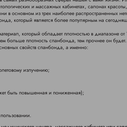
тологических и массажных кабинетах, салонах красоты,
ыни в основном из трех наиболее распространенных не
онда, который является более популярным на сегодняш
атериал, который обладает плотностью в диапазоне от 
ем больше плотность спанбонда, тем прочнее он будет
новных свойств спанбонда, а именно: ​
олетовому излучению;
ет быть повышенная и пониженная);
спользовании.
 медицинского центра, массажного кабинета или сал