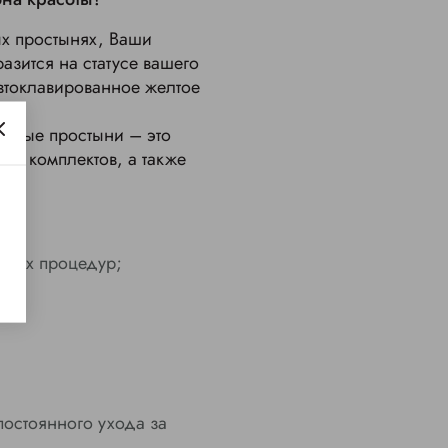
ых простынях, Ваши
азится на статусе вашего
автоклавированное желтое
зовые простыни – это
ии комплектов, а также
еских процедур;
остоянного ухода за