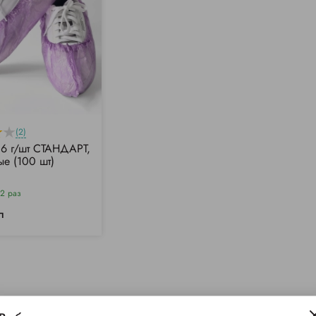
(2)
,6 г/шт СТАНДАРТ,
ые (100 шт)
2 раз
п