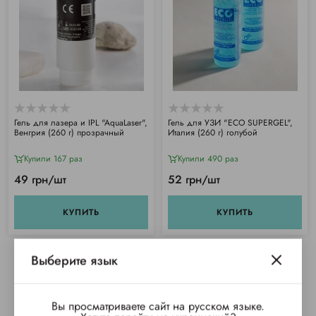
Гель для лазера и IPL "AquaLaser",
Гель для УЗИ "ECO SUPERGEL",
Венгрия (260 г) прозрачный
Италия (260 г) голубой
Купили 167 раз
Купили 490 раз
49 грн/шт
52 грн/шт
КУПИТЬ
КУПИТЬ
Выберите язык
Вы просматриваете сайт на русском языке.