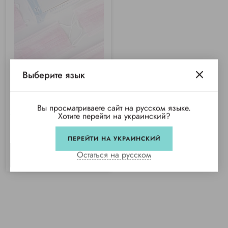
Выберите язык
(1)
Маска одноразовая MEDICOM,
РОЗОВАЯ
Вы просматриваете сайт на русском языке.
Хотите перейти на украинский?
Купили 878 раз
Нет в наличии
ПЕРЕЙТИ НА УКРАИНСКИЙ
Остаться на русском
СООБЩИТЬ