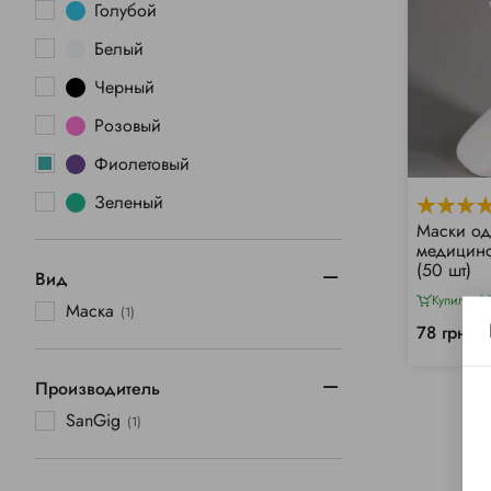
Голубой
Белый
Черный
Розовый
Фиолетовый
Зеленый
Маски о
медицинс
(50 шт)
Вид
Купили 3
Маска
(1)
78 грн/у
Производитель
SanGig
(1)