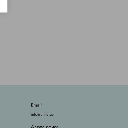
Email
info@chila.ua
Адрес офиса