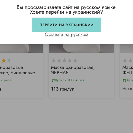
Вы просматриваете сайт на русском языке.
Хотите перейти на украинский?
ПЕРЕЙТИ НА УКРАИНСКИЙ
Остаться на русском
(1)
дноразовые
Маска одноразовая,
Маск
кие, фиолетовые
ЧЕРНАЯ
ЖЕЛ
22 раза
Купили 1000+ раз
Куп
п
113 грн/уп
Нет в