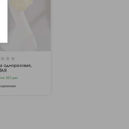
а одноразовая,
ТАЯ
или 321 раз
 наличии