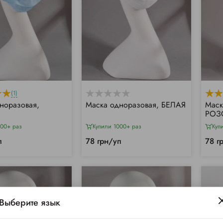
(1)
норазовая,
Маска одноразовая, БЕЛАЯ
Маск
РОЗ
000+ раз
Купили 1000+ раз
Куп
п
78 грн/уп
78 г
Выберите язык