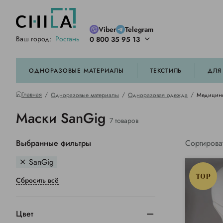
Viber
Telegram
Ваш город:
Ростань
0 800 35 95 13
ей цветовой гамме
орированные
ОДНОРАЗОВЫЕ МАТЕРИАЛЫ
ТЕКСТИЛЬ
ДЛЯ
Главная
Одноразовые материалы
Одноразовая одежда
Медицинс
Маски SanGig
7 товаров
Выбранные фильтры
Сортирова
SanGig
TOP
Сбросить всё
Цвет