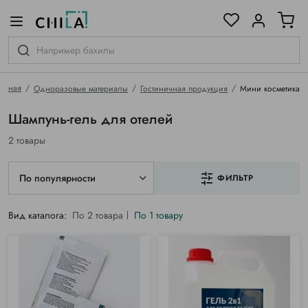
цветовой гамме
ированные
лавная
Одноразовые материалы
Гостиничная продукция
Мини косметика
Шампунь-гель для отелей
2 товары
По популярности
ФИЛЬТР
Вид каталога:
По 2 товара
По 1 товару