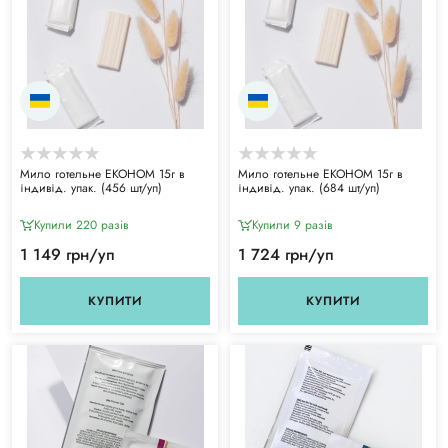
Мило готельне ЕКОНОМ 15г в
Мило готельне ЕКОНОМ 15г в
індивід. упак. (456 шт/уп)
індивід. упак. (684 шт/уп)
Купили 220 разiв
Купили 9 разiв
1 149 грн/уп
1 724 грн/уп
КУПИТИ
КУПИТИ