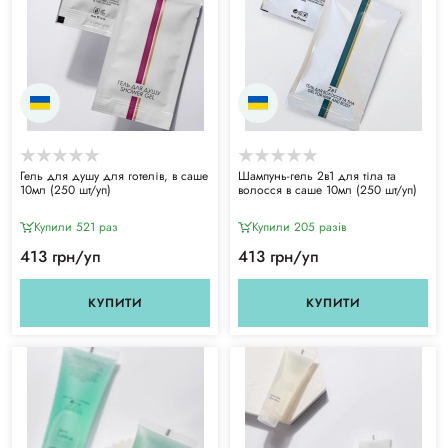
Гель для душу для готелів, в саше
Шампунь-гель 2в1 для тіла та
10мл (250 шт/уп)
волосся в саше 10мл (250 шт/уп)
Купили 521 раз
Купили 205 разiв
413 грн/уп
413 грн/уп
КУПИТИ
КУПИТИ