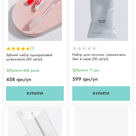
(1)
Набір для гоління: станок+гель
Зубний набір одноразовий:
5мл в саше (50 шт/уп)
щітка+паста (50 шт/уп)
Купили 71 раз
Купили 468 разiв
599 грн/уп
458 грн/уп
КУПИТИ
КУПИТИ