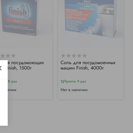
 для посудомоющих
Соль для посудомоечных
н Finish, 1500г
машин Finish, 4000г
или 28 раз
Купили 9 раз
 наличии
Нет в наличии