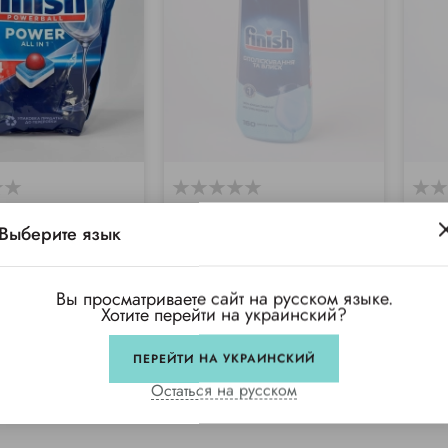
 для
Ополаскиватель для
Соль
ющих машин "Всё-
посудомоющих машин
маши
Выберите язык
h (94 шт/уп)
Finish, 800мл
4 раза
Купили 21 раз
Куп
Вы просматриваете сайт на русском языке.
уп
Нет в наличии
Нет в
Хотите перейти на украинский?
ПЕРЕЙТИ НА УКРАИНСКИЙ
Остаться на русском