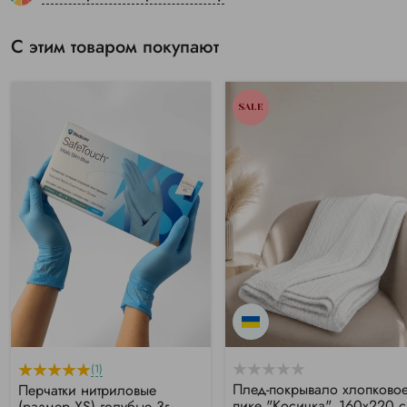
С этим товаром покупают
SALE
(1)
Плед-покрывало хлопково
Перчатки нитриловые
пике "Косичка", 160х220 
(размер XS) голубые 3г