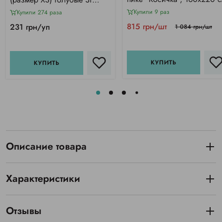
Medicom Vitals SB, 100 шт
Купили 9 раз
Купили 274 раза
815 грн/шт
231 грн/уп
1 084 грн/шт
КУПИТЬ
КУПИТЬ
Описание товара
Характеристики
Отзывы