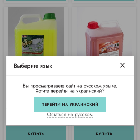
Выберите язык
Вы просматриваете сайт на русском языке.
Хотите перейти на украинский?
РRO-Service моющее средство
САН КЛИН для мытья полов
универсальное для поверхности и
(5000мл)
пола "Лайм" (5000 мл)
ПЕРЕЙТИ НА УКРАИНСКИЙ
Купили 42 раза
Купили 333 раза
Остаться на русском
348 грн/шт
386 грн/шт
КУПИТЬ
КУПИТЬ