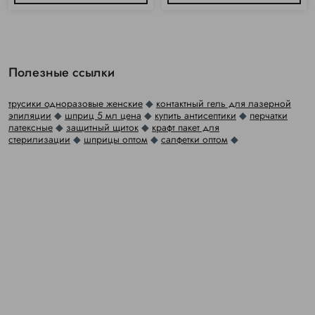
Полезные ссылки
трусики одноразовые женские
◆
контактный гель для лазерной
эпиляции
◆
шприц 5 мл цена
◆
купить антисептики
◆
перчатки
латексные
◆
защитный щиток
◆
крафт пакет для
стерилизации
◆
шприцы оптом
◆
салфетки оптом
◆