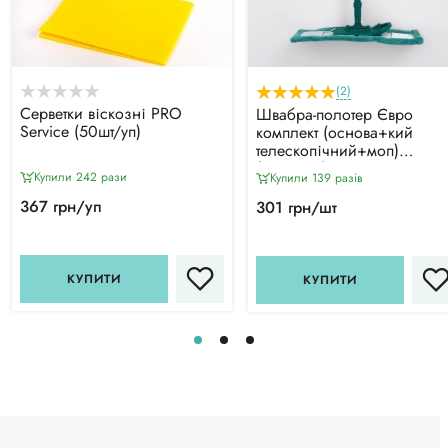
(2)
Серветки віскозні PRO
Швабра-полотер Євро
Service (50шт/уп)
комплект (основа+кий
телескопічний+моп)
(42*13см)
Купили 242 рази
Купили 139 разiв
367 грн/уп
301 грн/шт
КУПИТИ
КУПИТИ