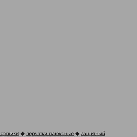
исептики
◆
перчатки латексные
◆
защитный