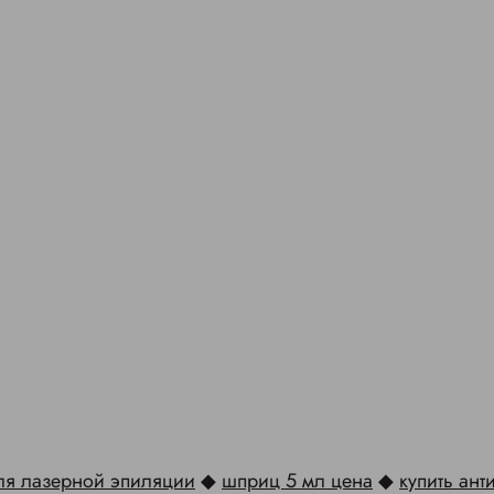
для лазерной эпиляции
◆
шприц 5 мл цена
◆
купить ант