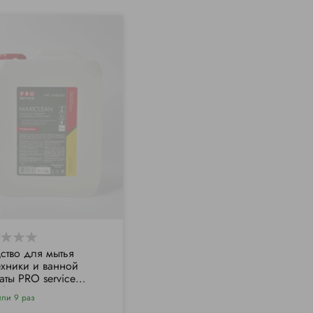
ство для мытья
ехники и ванной
аты PRO service
clean, 5000 мл
или 9 раз