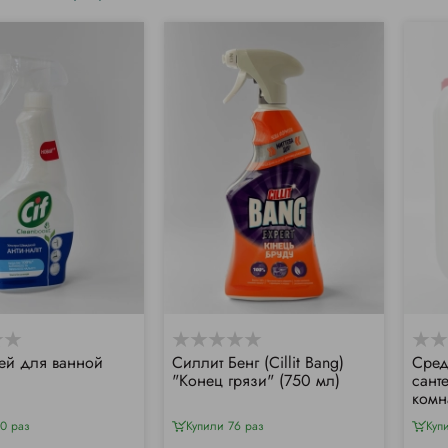
ей для ванной
Силлит Бенг (Cillit Bang)
Сред
"Конец грязи" (750 мл)
сант
комн
Maxi
0 раз
Купили 76 раз
Куп