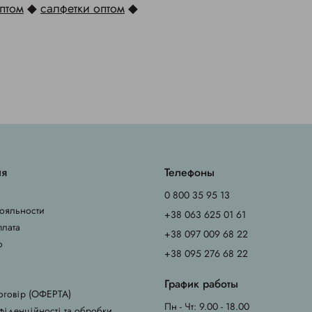
птом
◆
салфетки оптом
◆
ия
Телефоны
0 800 35 95 13
ояльности
+38 063 625 01 61
плата
+38 097 009 68 22
о
+38 095 276 68 22
График работы
оговір (ОФЕРТА)
Пн - Чт: 9.00 - 18.00
фіденційності та обробки