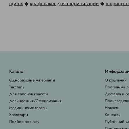
щиток
◆
крафт пакет для стерилизации
◆
шприцы о
Каталог
Информац
Одноразовые материалы
О компании
Текстиль
Программа л
Для салонов красоты
Доставка и о
Дезинфекция/Стерилизация
Производств
Медицинские товары
Новости
Хозтовары
Контакты
Подбор по цвету
Публічний д
Політика кон