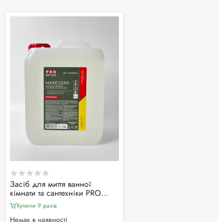
Засіб для миття ванної
кімнати та сантехніки PRO
service Maxiclean, 5000 мл
Купили 9 разiв
Немає в наявності