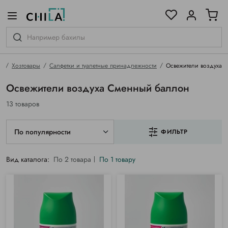
цветовой гамме
ированные
я
Хозтовары
Салфетки и туалетные принадлежности
Освежители воздуха
Освежители воздуха Сменный баллон
13 товаров
По популярности
ФИЛЬТР
Вид каталога:
По 2 товара
По 1 товару