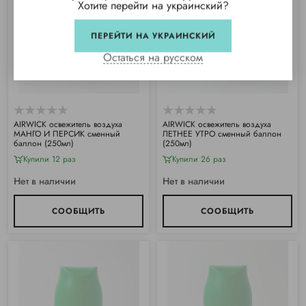
Хотите перейти на украинский?
ПЕРЕЙТИ НА УКРАИНСКИЙ
Остаться на русском
АIRWICK освежитель воздуха
АIRWICK освежитель воздуха
МАНГО И ПЕРСИК сменный
ЛЕТНЕЕ УТРО сменный баллон
баллон (250мл)
(250мл)
Купили 12 раз
Купили 26 раз
Нет в наличии
Нет в наличии
СООБЩИТЬ
СООБЩИТЬ