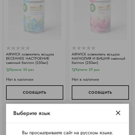
АIRWICK освежитель воздуха
АIRWICK освежитель воздуха
ВЕСЕННЕЕ НАСТРОЕНИЕ
МАГНОЛИЯ И ВИШНЯ сменный
сменный баллон (250мл)
баллон (250мл)
Купили 30 раз
Купили 29 раз
Нет в наличии
Нет в наличии
СООБЩИТЬ
СООБЩИТЬ
Выберите язык
Вы просматриваете сайт на русском языке.