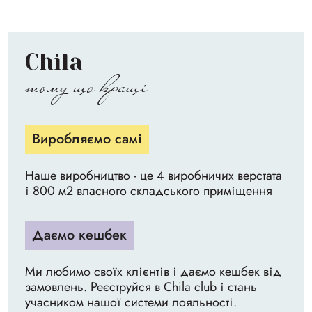
Chila
тому що кращі
Виробляємо самі
Наше виробництво - це 4 виробничих верстата
і 800 м2 власного складського приміщення
Даємо кешбек
Ми любимо своїх клієнтів і даємо кешбек від
замовлень. Реєструйся в Chila club і стань
учасником нашої системи лояльності.