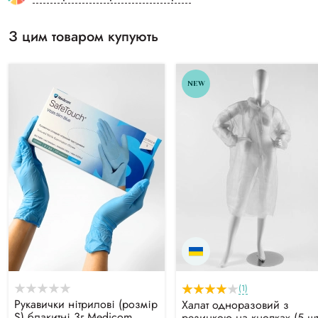
З цим товаром купують
NEW
(1)
Рукавички нітрилові (розмір
Халат одноразовий з
S) блакитні 3г Medicom
резинкою на кнопках (5 ш