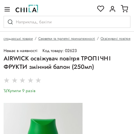
кольоровій гамі
Господарські товари
Серветки та туалетні приналежності
Освіжувачі повітря
Немає в наявності
Код товару: 02623
АIRWICK освіжувач повітря ТРОПІЧНІ
ФРУКТИ змінний балон (250мл)
Купили 9 разiв