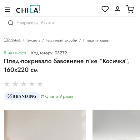
кольоровій гамі
Головна
Текстиль
Текстильні вироби
Пледи плюшеві
В наявності
Код товару: 03279
Плед-покривало бавовняне піке “Косичка”,
160х220 см
Купили 9 разiв
BRANDING