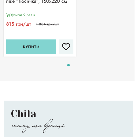
піке “Косичка”, 160х220 см
Купили 9 разiв
815 грн/шт
1 084 грн/шт
КУПИТИ
Chila
тому що кращі