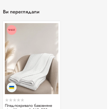
Ви переглядали
SALE
Плед-покривало бавовняне