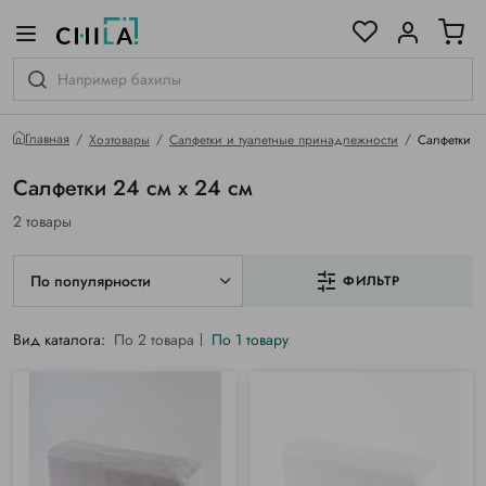
цветовой гамме
ированные
Главная
Хозтовары
Салфетки и туалетные принадлежности
Салфетки
Салфетки 24 см х 24 см
2 товары
По популярности
ФИЛЬТР
Вид каталога:
По 2 товара
По 1 товару