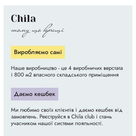
Chila
тому що кращі
Виробляємо самі
Наше виробництво - це 4 виробничих верстата
і 800 м2 власного складського приміщення
Даємо кешбек
Ми любимо своїх клієнтів і даємо кешбек від
замовлень. Реєструйся в Chila club і стань
учасником нашої системи лояльності.