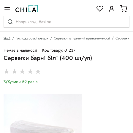
кольоровій гамі
оловна
Господарські товари
Серветки та туалетні приналежності
Серветки
Немає в наявності
Код товару: 01237
Серветки барні білі (400 шт/уп)
Купили 59 разiв