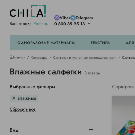
Viber
Telegram
Ваш город:
Ростань
0 800 35 95 13
ей цветовой гамме
орированные
ОДНОРАЗОВЫЕ МАТЕРИАЛЫ
ТЕКСТИЛЬ
ДЛЯ
Главная
Хозтовары
Салфетки и туалетные принадлежности
Салфетк
Влажные салфетки
3 товары
Выбранные фильтры
Сортирова
влажные
Сбросить всё
Вид