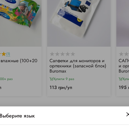
(1)
 влажные (100+20
Салфетки для мониторов и
САЛФ
оргтехники (запасной блок)
и орг
Buromax
Buro
000+ раз
Купили 9 раз
Куп
п
113 грн/уп
195 
Выберите язык