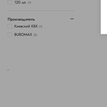
120 шт.
(1)
Производитель
Киевский КБК
(1)
BUROMAX
(2)
-