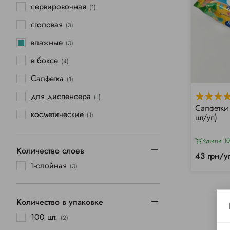
сервировочная
(1)
столовая
(3)
влажные
(3)
в боксе
(4)
Салфетка
(1)
для диспенсера
(1)
Салфетки
косметические
(1)
шт/уп)
Купили 1
Количество слоев
43 грн/у
1-слойная
(3)
Количество в упаковке
100 шт.
(2)