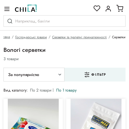
кольоровій гамі
оловна
Господарські товари
Серветки та туалетні приналежності
Серветки
Вологі серветки
3 товари
За популярністю
ФІЛЬТР
Вид каталогу:
По 2 товари
По 1 товару