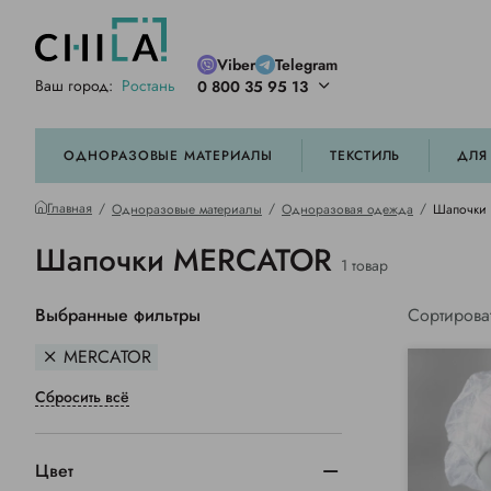
Viber
Telegram
Ваш город:
Ростань
0 800 35 95 13
ей цветовой гамме
орированные
ОДНОРАЗОВЫЕ МАТЕРИАЛЫ
ТЕКСТИЛЬ
ДЛЯ
Главная
Одноразовые материалы
Одноразовая одежда
Шапочки
Шапочки MERCATOR
1 товар
Выбранные фильтры
Сортирова
MERCATOR
Сбросить всё
Цвет