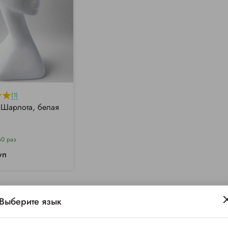
(1)
Шарлота, белая
60 раз
уп
Выберите язык