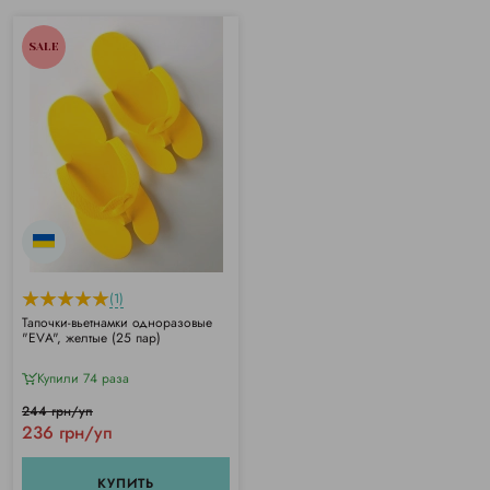
SALE
(1)
Тапочки-вьетнамки одноразовые
"ЕVА", желтые (25 пар)
Купили 74 раза
244 грн/уп
236 грн/уп
КУПИТЬ