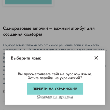
Одноразовые тапочки – важный атрибут для
создания комфорта
Одноразовые тапочки это отличное решение если к вам часто
приходят гости. Чаще всего такие тапочки используют для гостиниц
и отелей, где крайне важно чтобы всё, что окружает постояльца –
Выберите язык
было стерильным и гигиеничным. Тапочки одноразовые также
подходят для сауны, бани или для душа, ведь там влажность
делает напольное покрытие невероятно скользким. Часто разовые
тапочки можно встретить при посещении бассейна. Такие тапочки
Вы просматриваете сайт на русском языке.
являются важным атрибутом, так как они, обладают специальным
Хотите перейти на украинский?
покрытием подошвы – которое предотвращает скольжение, что
дает дополнительную безопасность посетителям.
ПЕРЕЙТИ НА УКРАИНСКИЙ
Особенности одноразовых тапочек
Остаться на русском
Одноразовые тапочки используют во многих сферах, главным
образом потому, что это отличная возможность сделать